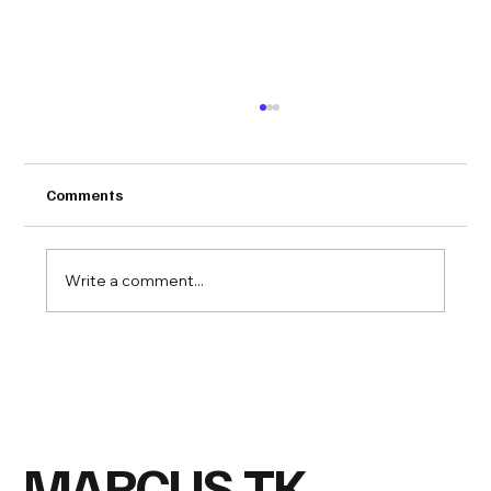
Comments
Write a comment...
NorgesGruppen – klima- og
kostholdsinnsikt i Trumf-appen
MARCUS TK