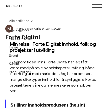
MARCUS TK
Alle artikkler
Marcus Tveit Karkash
Jan 7, 2025
Alle artikkler
Forte Digital
Pressemelding
Min reise i Forte Digital: innhold, folk og 
Helse
prosjekter i utvikling
Event
Gjennom tiden min i Forte Digital har jeg fått 
Kunde
være med på mye av selskapets utvikling, både 
Produktbilder
internt og ut mot markedet. Jeg har produsert 
mange ulike typer innhold for å synliggjøre Forte, 
prosjektene våre og menneskene som jobber 
her.
Stilling: Innholdsprodusent (heltid)