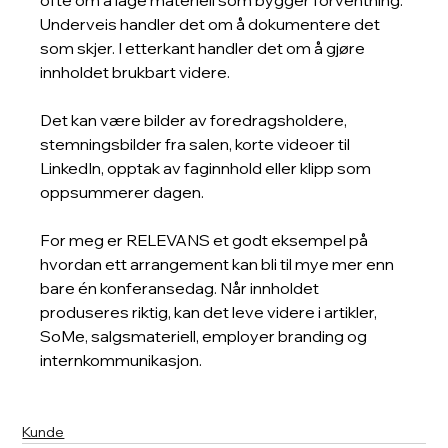
ofte om å lage materiell som bygger forventning. 
Underveis handler det om å dokumentere det 
som skjer. I etterkant handler det om å gjøre 
innholdet brukbart videre.
Det kan være bilder av foredragsholdere, 
stemningsbilder fra salen, korte videoer til 
LinkedIn, opptak av faginnhold eller klipp som 
oppsummerer dagen.
For meg er RELEVANS et godt eksempel på 
hvordan ett arrangement kan bli til mye mer enn 
bare én konferansedag. Når innholdet 
produseres riktig, kan det leve videre i artikler, 
SoMe, salgsmateriell, employer branding og 
internkommunikasjon.
Kunde