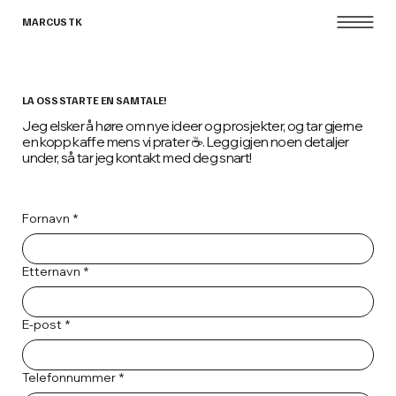
MARCUS TK
LA OSS STARTE EN SAMTALE!
Jeg elsker å høre om nye ideer og prosjekter, og tar gjerne
en kopp kaffe mens vi prater ☕. Legg igjen noen detaljer
under, så tar jeg kontakt med deg snart!
Fornavn
*
Etternavn
*
E-post
*
Telefonnummer
*