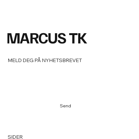
MARCUS TK
MELD DEG PÅ NYHETSBREVET
Email
*
Ja, meld meg på nyhetsbrevet
*
Send
SIDER