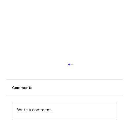
Comments
Write a comment...
Kongsberg Agenda x Forte