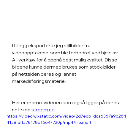
I tillegg eksporterte jeg stillbilder fra 
videoopptakene, som ble forbedret ved hjelp av 
AI-verktøy for å oppnå best mulig kvalitet. Disse 
bildene kunne dermed brukes som stock-bilder 
på nettsiden deres og i annet 
markedsføringsmateriell.
Her er promo-videoen som også ligger på deres 
nettside 
s-room.no
: 
https://video.wixstatic.com/video/2d7edb_dca6367a9d264
41a8faffa78178b1664/720p/mp4/file.mp4