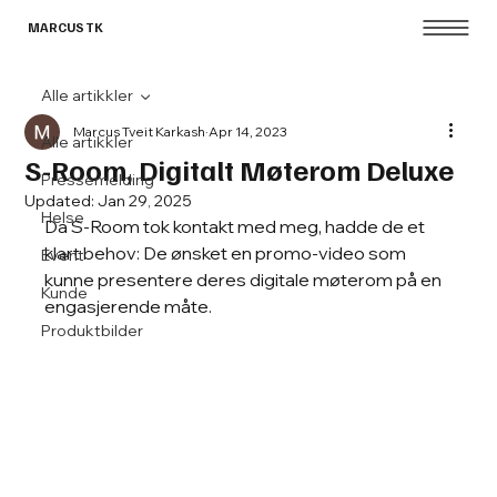
MARCUS TK
Alle artikkler
Marcus Tveit Karkash
Apr 14, 2023
Alle artikkler
S-Room, Digitalt Møterom Deluxe
Pressemelding
Updated:
Jan 29, 2025
Helse
Da S-Room tok kontakt med meg, hadde de et 
klart behov: De ønsket en promo-video som 
Event
kunne presentere deres digitale møterom på en 
Kunde
engasjerende måte. 
Produktbilder